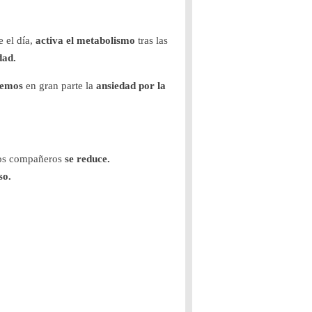
 el día,
activa el metabolismo
tras las
dad.
remos
en gran parte la
ansiedad por la
os compañeros
se reduce.
so.