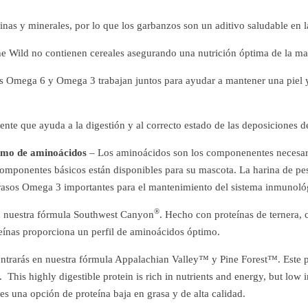
inas y minerales, por lo que los garbanzos son un aditivo saludable en l
e Wild no contienen cereales asegurando una nutrición óptima de la ma
 Omega 6 y Omega 3 trabajan juntos para ayudar a mantener una piel y
iente que ayuda a la digestión y al correcto estado de las deposiciones d
timo de aminoácidos
– Los aminoácidos son los componenentes necesari
componentes básicos están disponibles para su mascota. La harina de pe
asos Omega 3 importantes para el mantenimiento del sistema inmunológi
®
n nuestra fórmula Southwest Canyon
. Hecho con proteínas de ternera, 
eínas proporciona un perfil de aminoácidos óptimo.
trarás en nuestra fórmula Appalachian Valley™ y Pine Forest™. Este pro
 This highly digestible protein is rich in nutrients and energy, but low i
 es una opción de proteína baja en grasa y de alta calidad.