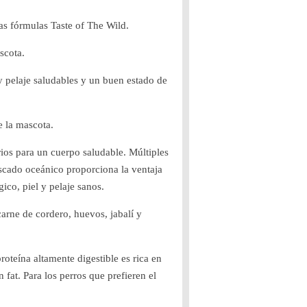
as fórmulas Taste of The Wild.
scota.
 pelaje saludables y un buen estado de
e la mascota.
os para un cuerpo saludable. Múltiples
scado oceánico proporciona la ventaja
co, piel y pelaje sanos.
carne de cordero, huevos, jabalí y
teína altamente digestible es rica en
n fat. Para los perros que prefieren el