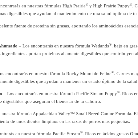
®
®
ncontrarás en nuestras fórmulas High Prairie
y High Prairie Puppy
. C
eínas digestibles que ayudan al mantenimiento de una salud óptima de tu
celente fuente de proteína sin grasas, aportando los aminoácidos esenci
®
 Ahumado
– Los encontrarás en nuestra fórmula Wetlands
. bajo en gra
s ingredientes aportan proteínas altamente digestibles que contribuyen 
®
os encontrarás en nuestra fórmula Rocky Mountain Feline
. Carnes mag
tamente digestibles que ayudan a mantener un estado óptimo de la salud 
®
o
– Los encontrarás en nuestra fórmula Pacific Stream Puppy
. Ricos e
e digestibles que aseguran el bienestar de tu cahorro.
n nuestra fórmula Appalachian Valley™ Small Breed Canine
Formula. El
ento de unos dientes limpiuos en las razas de perros mas pequeñas.
®
ntrarás en nuestra fórmula Pacific Stream
. Ricos en ácidos grasos Ome