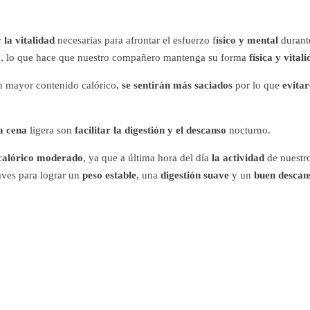
 la vitalidad
necesarias para afrontar el esfuerzo f
ísico y mental
durante
so, lo que hace que nuestro compañero mantenga su forma
física y vitali
 mayor contenido calórico,
se sentirán más saciados
por lo que
evita
a cena
ligera son
facilitar la digestión y el descanso
nocturno.
calórico moderado
, ya que a última hora del día
la actividad
de nuestr
ves para lograr un
peso estable
, una
digestión suave
y un
buen descan